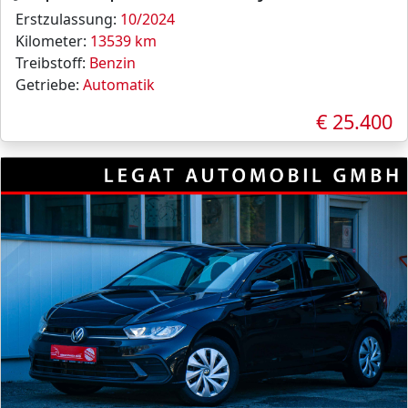
Erstzulassung:
10/2024
Kilometer:
13539 km
Treibstoff:
Benzin
Getriebe:
Automatik
€ 25.400