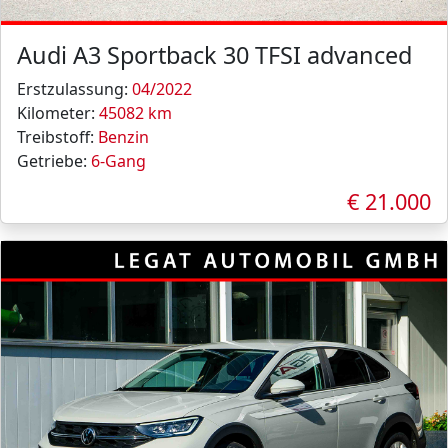
Audi A3 Sportback 30 TFSI advanced
Erstzulassung:
04/2022
Kilometer:
45082 km
Treibstoff:
Benzin
Getriebe:
6-Gang
€ 21.000