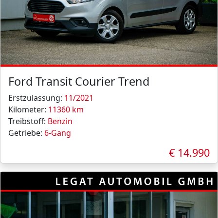
Ford Transit Courier Trend
Erstzulassung:
11/2021
Kilometer:
11360 km
Treibstoff:
Benzin
Getriebe:
6-Gang
€ 14.990