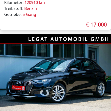
Kilometer:
120910 km
Treibstoff:
Benzin
Getriebe:
5-Gang
€ 17.000