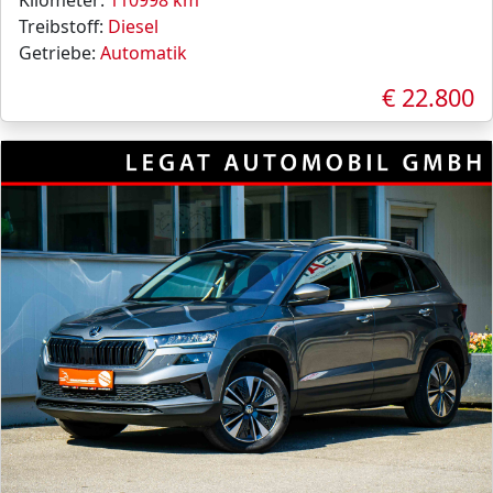
Kilometer:
110998 km
Treibstoff:
Diesel
Getriebe:
Automatik
€ 22.800