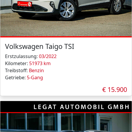
Volkswagen Taigo TSI
Erstzulassung:
03/2022
Kilometer:
51973 km
Treibstoff:
Benzin
Getriebe:
5-Gang
€ 15.900