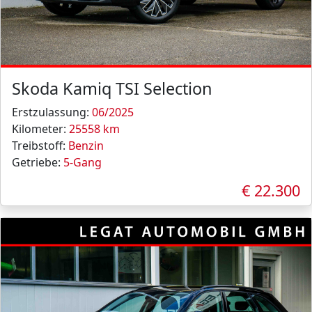
Skoda Kamiq TSI Selection
Erstzulassung:
06/2025
Kilometer:
25558 km
Treibstoff:
Benzin
Getriebe:
5-Gang
€ 22.300