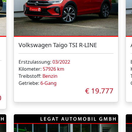
Volkswagen Taigo TSI R-LINE
Erstzulassung:
03/2022
Kilometer:
57926 km
Treibstoff:
Benzin
Getriebe:
6-Gang
€ 19.777
0