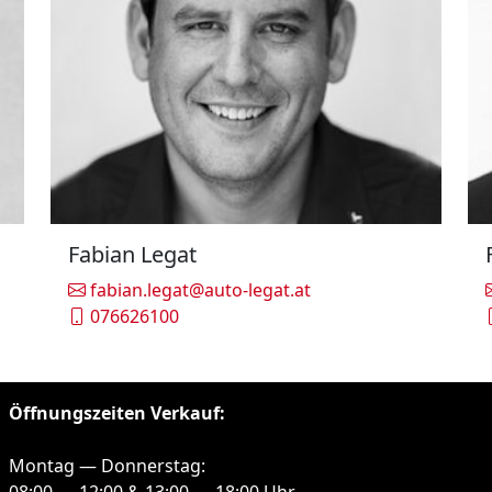
Fabian Legat
fabian.legat@auto-legat.at
076626100
Öffnungszeiten Verkauf:
Montag — Donnerstag:
08:00 — 12:00 & 13:00 — 18:00 Uhr