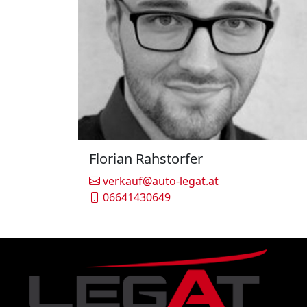
Florian Rahstorfer
verkauf@auto-legat.at
06641430649