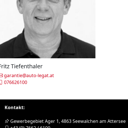
Fritz Tiefenthaler
garantie@auto-legat.at
076626100
Kontakt:
Gewerbegebiet Ager 1, 4863 Seewalchen am Attersee
+43 (0) 7662 / 6100