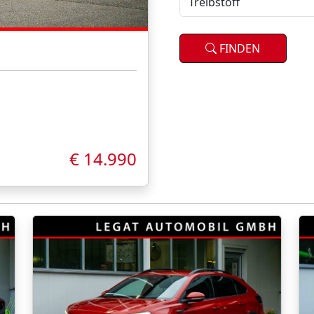
FINDEN
€ 14.990