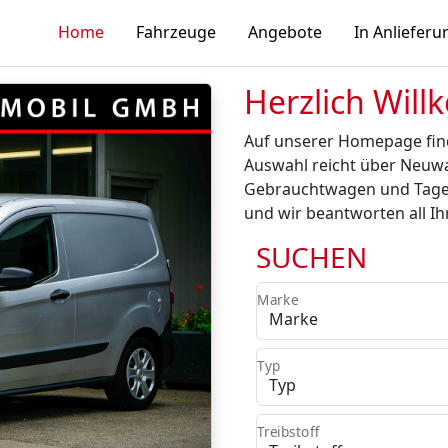
Home
Fahrzeuge
Angebote
In Anlieferu
Herzlich Wil
Auf unserer Homepage find
Auswahl reicht über Neuw
Gebrauchtwagen und Tages
und wir beantworten all I
SUCHEN
Marke
Typ
Treibstoff