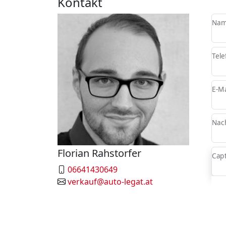
Kontakt
Nam
Tele
E-Ma
Nach
Florian Rahstorfer
Cap
06641430649
verkauf@auto-legat.at