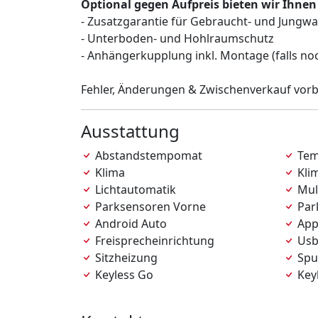
Optional gegen Aufpreis bieten wir Ihnen
- Zusatzgarantie für Gebraucht- und Jungw
- Unterboden- und Hohlraumschutz
- Anhängerkupplung inkl. Montage (falls no
Fehler, Änderungen & Zwischenverkauf vorb
Ausstattung
Abstandstempomat
Tem
Klima
Kli
Lichtautomatik
Mul
Parksensoren Vorne
Par
Android Auto
App
Freisprecheinrichtung
Us
Sitzheizung
Spur
Keyless Go
Keyl