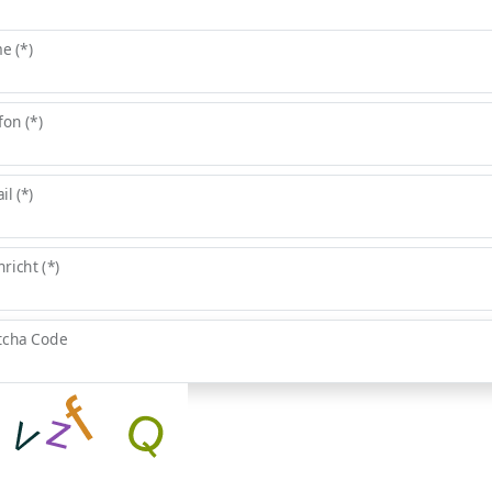
e (*)
fon (*)
il (*)
richt (*)
tcha Code