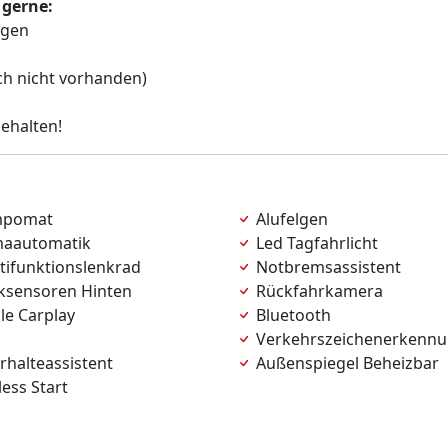
 gerne:
agen
ch nicht vorhanden)
ehalten!
pomat
Alufelgen
maautomatik
Led Tagfahrlicht
tifunktionslenkrad
Notbremsassistent
ksensoren Hinten
Rückfahrkamera
le Carplay
Bluetooth
b
Verkehrszeichenerkenn
halteassistent
Außenspiegel Beheizbar
ess Start