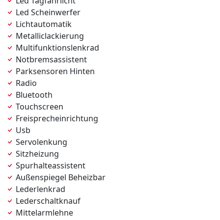
Led Tagfahrlicht
Led Scheinwerfer
Lichtautomatik
Metalliclackierung
Multifunktionslenkrad
Notbremsassistent
Parksensoren Hinten
Radio
Bluetooth
Touchscreen
Freisprecheinrichtung
Usb
Servolenkung
Sitzheizung
Spurhalteassistent
Außenspiegel Beheizbar
Lederlenkrad
Lederschaltknauf
Mittelarmlehne