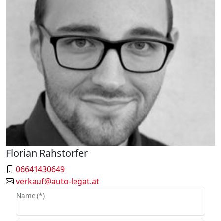
Florian Rahstorfer
06641430649
verkauf@auto-legat.at
Name (*)